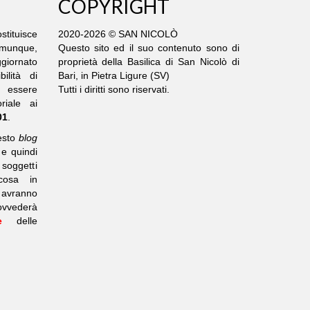
COPYRIGHT
stituisce
2020-2026 © SAN NICOLÒ
comunque,
Questo sito ed il suo contenuto sono di
giornato
proprietà della Basilica di San Nicolò di
ilità di
Bari, in Pietra Ligure (SV)
ò essere
Tutti i diritti sono riservati.
riale ai
01
.
uesto
blog
 e quindi
 soggetti
cosa in
n avranno
vvederà
e
delle