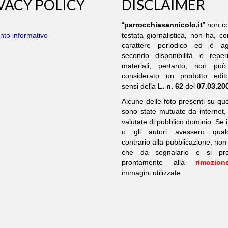
VACY POLICY
DISCLAIMER
“
parrocchiasannicolo.it
” non co
to informativo
testata giornalistica, non ha, 
carattere periodico ed è ag
secondo disponibilità e reperib
materiali, pertanto, non pu
considerato un prodotto edito
sensi della
L. n. 62
del
07.03.20
Alcune delle foto presenti su q
sono state mutuate da internet,
valutate di pubblico dominio. Se i
o gli autori avessero qual
contrario alla pubblicazione, no
che da segnalarlo e si pro
prontamente alla
rimozion
immagini utilizzate.