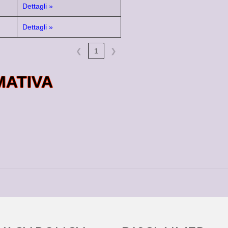
Dettagli »
Dettagli »
❮
1
❯
MATIVA