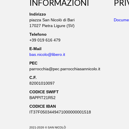
INFORMAZIONI
PRI
Indirizzo
piazza San Nicolò di Bari
Documen
17027 Pietra Ligure (SV)
Telefono
+39 019 616 479
E-Mail
bas.nicolo@libero.it
PEC
parrocchia@pec.parrocchiasannicolo.it
C.F.
82001010097
CODICE SWIFT
BAPPIT21R52
CODICE IBAN
IT37F0503449471000000001518
2021-2026 © SAN NICOLÒ