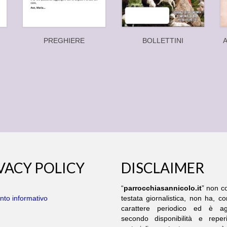
PREGHIERE
BOLLETTINI
A
VACY POLICY
DISCLAIMER
“
parrocchiasannicolo.it
” non co
to informativo
testata giornalistica, non ha, 
carattere periodico ed è ag
secondo disponibilità e reperib