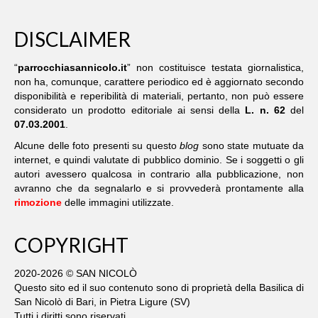
CATECHESI
DISCLAIMER
SACRAMENTI
“
parrocchiasannicolo.it
” non costituisce testata giornalistica,
BATTESIMO
non ha, comunque, carattere periodico ed è aggiornato secondo
disponibilità e reperibilità di materiali, pertanto, non può essere
EUCARISTIA
considerato un prodotto editoriale ai sensi della
L. n. 62
del
07.03.2001
.
CRESIMA
Alcune delle foto presenti su questo
blog
sono state mutuate da
ORDINE
internet, e quindi valutate di pubblico dominio. Se i soggetti o gli
autori avessero qualcosa in contrario alla pubblicazione, non
avranno che da segnalarlo e si provvederà prontamente alla
MATRIMONIO
rimozione
delle immagini utilizzate.
RICONCILIAZIONE
COPYRIGHT
UNZIONE INFERMI
2020-2026 © SAN NICOLÒ
SOLIDARIETÀ E GRUPPI
Questo sito ed il suo contenuto sono di proprietà della Basilica di
San Nicolò di Bari, in Pietra Ligure (SV)
ARCHIVIO EVENTI
Tutti i diritti sono riservati.