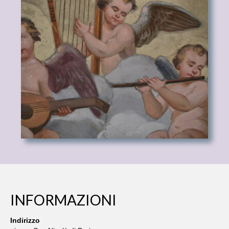
LA CHIESA VECCHIA
ORATORIO DELL’ANNUNZIATA
CHIESE DI “LA PIETRA” CHE NON
ESISTONO PIU’
PRIMA CHIESA
TRE ANTICHI ORATORI
ORATORIO DI S. MARIA DI LORETO
ALTRE CHIESE DELLA CITTA’
CHIESA DI SANTA CORONA
INFORMAZIONI
NOSTRA SIGNORA DEL SOCCORSO
SCHEDE RESTAURI
Indirizzo