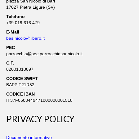
piazza San Nicolò di Bari
LA PARROCCHIA
17027 Pietra Ligure (SV)
Telefono
TERRITORIO E CENNI STORICI
+39 019 616 479
FESTA PATRONALE DI SAN NICOLÒ
E-Mail
bas.nicolo@libero.it
I SANTI COMPATRONI DI PIETRA LIGURE
PEC
parrocchia@pec.parrocchiasannicolo.it
IL PARROCO
C.F.
UFFICIO PARROCCHIALE E
82001010097
COLLABORATORI
CODICE SWIFT
BAPPIT21R52
ORARIO DELLE CELEBRAZIONI
CODICE IBAN
E INTENZIONI MESSE DELLA SETTIMANA
IT37F0503449471000000001518
LITURGIA DELLA SETTIMANA
PRIVACY POLICY
RICORRENZE ED ATTIVITÀ RELIGIOSE
VITA DI PARROCCHIA
Documento informativo