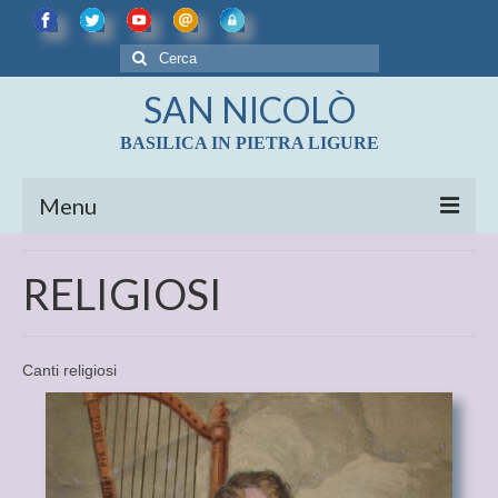
Cerca:
SAN NICOLÒ
BASILICA IN PIETRA LIGURE
Menu
LE CHIESE
RELIGIOSI
BASILICA DI SAN NICOLÒ
Diocesi di Albenga – Imperia
Canti religiosi
CENNI STORICI
LE REALTA’ ARTISTICHE DELLA BASILICA
DI S. NICOLO’
LE CAMPANE DI PIETRA LIGURE