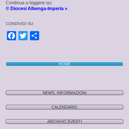
Continua a leggere su:
CATECHESI
© Diocesi Albenga-Imperia »
SACRAMENTI
CONDIVIDI SU
BATTESIMO
Facebook
Twitter
Condividi
EUCARISTIA
CRESIMA
HOME
ORDINE
MATRIMONIO
RICONCILIAZIONE
NEWS, INFORMAZIONI
UNZIONE INFERMI
CALENDARIO
SOLIDARIETÀ E GRUPPI
ARCHIVIO EVENTI
ARCHIVIO EVENTI