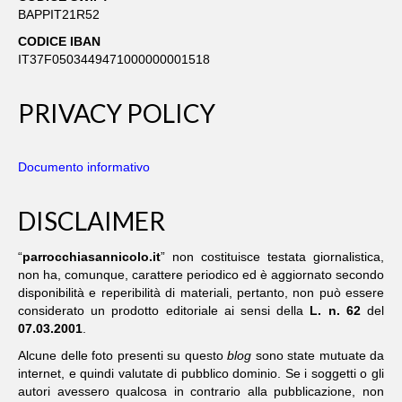
VIDEO
BAPPIT21R52
YOUTUBE – CELEBRAZIONI LITURGICHE
CODICE IBAN
LIVE STRAMING
IT37F0503449471000000001518
CANTI RELIGIOSI
PRIVACY POLICY
LINKS
Documento informativo
INFO
INDICE DEL SITO
DISCLAIMER
CONTATTI
“
parrocchiasannicolo.it
” non costituisce testata giornalistica,
non ha, comunque, carattere periodico ed è aggiornato secondo
CONTATTI – INDIRIZZI
disponibilità e reperibilità di materiali, pertanto, non può essere
considerato un prodotto editoriale ai sensi della
L. n. 62
del
07.03.2001
.
Alcune delle foto presenti su questo
blog
sono state mutuate da
internet, e quindi valutate di pubblico dominio. Se i soggetti o gli
autori avessero qualcosa in contrario alla pubblicazione, non