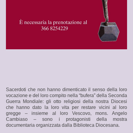
LA PARROCCHIA
TERRITORIO E CENNI STORICI
FESTA PATRONALE DI SAN NICOLÒ
I SANTI COMPATRONI DI PIETRA LIGURE
IL PARROCO
UFFICIO PARROCCHIALE E
COLLABORATORI
ORARIO DELLE CELEBRAZIONI
Sacerdoti che non hanno dimenticato il senso della loro
E INTENZIONI MESSE DELLA SETTIMANA
vocazione e del loro compito nella “bufera” della Seconda
Guerra Mondiale: gli otto religiosi della nostra Diocesi
LITURGIA DELLA SETTIMANA
che hanno dato la loro vita per restare vicini al loro
gregge – insieme al loro Vescovo, mons. Angelo
RICORRENZE ED ATTIVITÀ RELIGIOSE
Cambiaso – sono i protagonisti della mostra
documentaria organizzata dalla Biblioteca Diocesana.
VITA DI PARROCCHIA