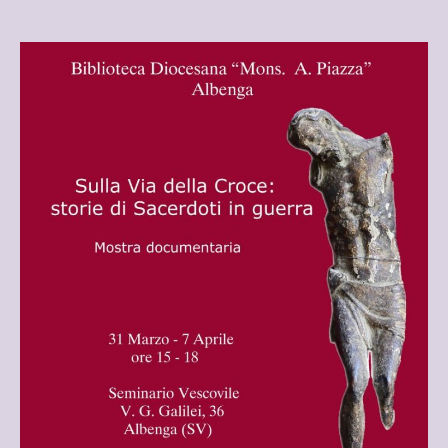
LA CHIESA VECCHIA
ORATORIO DELL’ANNUNZIATA
CHIESE DI “LA PIETRA” CHE NON
ESISTONO PIU’
PRIMA CHIESA
TRE ANTICHI ORATORI
ORATORIO DI S. MARIA DI LORETO
ALTRE CHIESE DELLA CITTA’
CHIESA DI SANTA CORONA
NOSTRA SIGNORA DEL SOCCORSO
SCHEDE RESTAURI