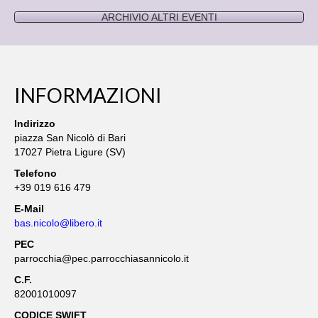
ARCHIVIO ALTRE INFORMAZIONI/EVENTI
ARCHIVIO ALTRI EVENTI
MEDIA
BIBLIOGRAFIA
INFORMAZIONI
LIBRI
Indirizzo
LIBRETTI VARI
piazza San Nicolò di Bari
17027 Pietra Ligure (SV)
PREGHIERE
Telefono
+39 019 616 479
BOLLETTINI
E-Mail
ALTRE PUBBLICAZIONI
bas.nicolo@libero.it
PEC
PUBBLICAZIONI SULLE
parrocchia@pec.parrocchiasannicolo.it
CONFRATERNITE
C.F.
FOTO
82001010097
CODICE SWIFT