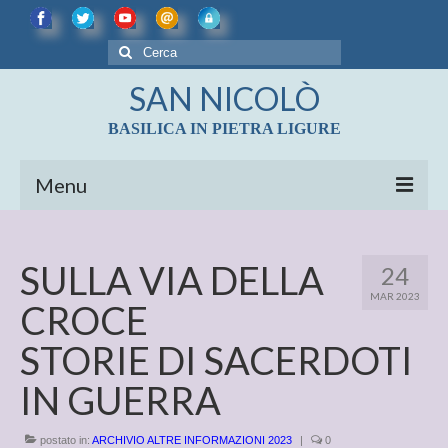
Cerca:
SAN NICOLÒ
BASILICA IN PIETRA LIGURE
Menu
LE CHIESE
SULLA VIA DELLA
24
BASILICA DI SAN NICOLÒ
MAR 2023
Diocesi di Albenga – Imperia
CROCE
CENNI STORICI
STORIE DI SACERDOTI
LE REALTA’ ARTISTICHE DELLA BASILICA
IN GUERRA
DI S. NICOLO’
postato in:
ARCHIVIO ALTRE INFORMAZIONI 2023
LE CAMPANE DI PIETRA LIGURE
|
0