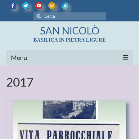
Cerca:
SAN NICOLÒ
BASILICA IN PIETRA LIGURE
Menu
LE CHIESE
2017
BASILICA DI SAN NICOLÒ
Diocesi di Albenga – Imperia
CENNI STORICI
LE REALTA’ ARTISTICHE DELLA BASILICA
DI S. NICOLO’
LE CAMPANE DI PIETRA LIGURE