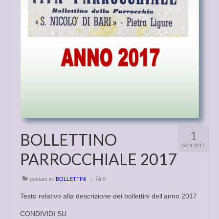
LA CHIESA VECCHIA
ORATORIO DELL’ANNUNZIATA
CHIESE DI “LA PIETRA” CHE NON
ESISTONO PIU’
PRIMA CHIESA
TRE ANTICHI ORATORI
ORATORIO DI S. MARIA DI LORETO
1
BOLLETTINO
GEN 2017
ALTRE CHIESE DELLA CITTA’
PARROCCHIALE 2017
CHIESA DI SANTA CORONA
postato in:
BOLLETTINI
|
0
NOSTRA SIGNORA DEL SOCCORSO
Testo relativo alla descrizione dei bollettini dell’anno 2017
SCHEDE RESTAURI
CONDIVIDI SU