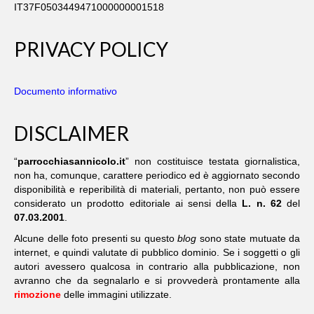
IT37F0503449471000000001518
ARCHIVIO ALTRE INFORMAZIONI/EVENTI
PRIVACY POLICY
MEDIA
BIBLIOGRAFIA
Documento informativo
LIBRI
DISCLAIMER
LIBRETTI VARI
PREGHIERE
“
parrocchiasannicolo.it
” non costituisce testata giornalistica,
non ha, comunque, carattere periodico ed è aggiornato secondo
BOLLETTINI
disponibilità e reperibilità di materiali, pertanto, non può essere
considerato un prodotto editoriale ai sensi della
L. n. 62
del
ALTRE PUBBLICAZIONI
07.03.2001
.
Alcune delle foto presenti su questo
blog
sono state mutuate da
PUBBLICAZIONI SULLE
internet, e quindi valutate di pubblico dominio. Se i soggetti o gli
CONFRATERNITE
autori avessero qualcosa in contrario alla pubblicazione, non
avranno che da segnalarlo e si provvederà prontamente alla
FOTO
rimozione
delle immagini utilizzate.