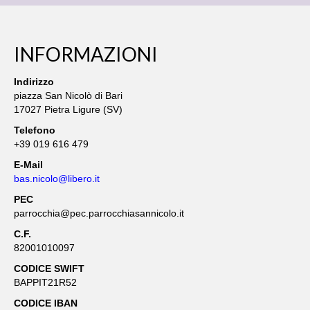
CATECHESI
SACRAMENTI
INFORMAZIONI
BATTESIMO
Indirizzo
piazza San Nicolò di Bari
EUCARISTIA
17027 Pietra Ligure (SV)
CRESIMA
Telefono
+39 019 616 479
ORDINE
E-Mail
bas.nicolo@libero.it
MATRIMONIO
PEC
RICONCILIAZIONE
parrocchia@pec.parrocchiasannicolo.it
C.F.
UNZIONE INFERMI
82001010097
CODICE SWIFT
SOLIDARIETÀ E GRUPPI
BAPPIT21R52
ARCHIVIO EVENTI
CODICE IBAN